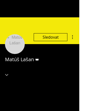
Další akce
Sledovat
Správce
Matúš Lašan