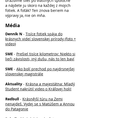
brázdime svet po vlastných spoločne
a nájdete ju skoro na každej z mojich
fotiek. A foťák? Ten znova beriem na
výpravy ja, nie on mňa.
Média
Denník N
-
Tisíce fotiek spája do
krásnych videí slovenskej prírody (foto +
video)
SME
-
Prešiel tisíce kilometrov: Niekto si
lieči závislosti, iný dušu, nás to len baví
SME
-
Ako bolí prechod po najdrsnejšej
slovenskej magistrále
Aktuality
-
Krásna a majestátna: Mladý
študent nakrútil video o Kráľovej holi!
Redbull
-
Krásnější túru na Zemi
nenajdeš. Vydej se s Matúšem a Annou
do Patagonie