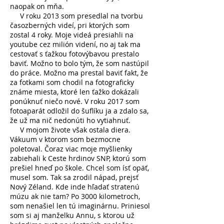
naopak on mňa.
V roku 2013 som presedlal na tvorbu
časozberných videí, pri ktorých som
zostal 4 roky. Moje videá presiahli na
youtube cez milión videní, no aj tak ma
cestovať s ťažkou fotovýbavou prestalo
baviť. Možno to bolo tým, že som nastúpil
do práce. Možno ma prestal baviť fakt, že
za fotkami som chodil na fotograficky
známe miesta, ktoré len ťažko dokázali
ponúknuť niečo nové. V roku 2017 som
fotoaparát odložil do šuflíku ja a zdalo sa,
že už ma nič nedonúti ho vytiahnuť.
V mojom živote však ostala diera.
Vákuum v ktorom som bezmocne
poletoval. Čoraz viac moje myšlienky
zabiehali k Ceste hrdinov SNP, ktorú som
prešiel hneď po škole. Chcel som ísť opäť,
musel som. Tak sa zrodil nápad, prejsť
Nový Zéland. Kde inde hľadať stratenú
múzu ak nie tam? Po 3000 kilometroch,
som nenašiel len tú imaginárnu. Priniesol
som si aj manželku Annu, s ktorou už