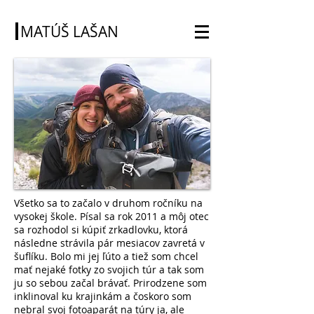
MATÚŠ LAŠAN
Všetko sa to začalo v druhom ročníku na
vysokej škole. Písal sa rok 2011 a môj otec
sa rozhodol si kúpiť zrkadlovku, ktorá
následne strávila pár mesiacov zavretá v
šuflíku. Bolo mi jej ľúto a tiež som chcel
mať nejaké fotky zo svojich túr a tak som
ju so sebou začal brávať. Prirodzene som
inklinoval ku krajinkám a čoskoro som
nebral svoj fotoaparát na túry ja, ale