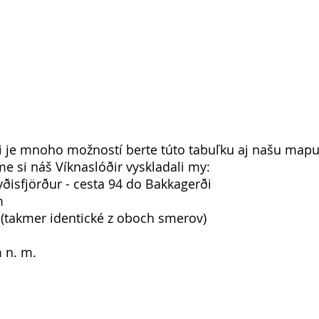
ti je mnoho možností berte túto tabuľku aj našu mapu
e si náš Víknaslóðir vyskladali my: 
yðisfjörður - cesta 94 do Bakkagerði
m
(takmer identické z oboch smerov)
 n. m. 