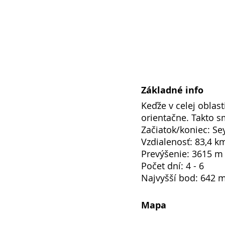
Základné info
Keďže v celej oblas
orientačne. Takto sm
Začiatok/koniec: Se
Vzdialenosť: 83,4 k
Prevýšenie: 3615 m 
Počet dní: 4 - 6
Najvyšší bod: 642 m
Mapa