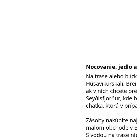
Nocovanie, jedlo 
Na trase alebo blíz
Húsavíkurskáli, Brei
ak v nich chcete pr
Seyðisfjörður, kde b
chatka, ktorá v príp
Zásoby nakúpite najl
malom obchode v Ba
S vodou na trase ni