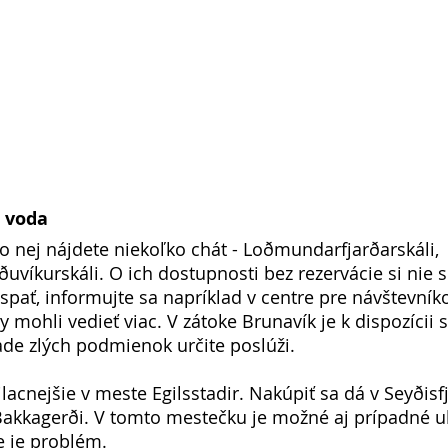
a voda
ko nej nájdete niekoľko chát - Loðmundarfjarðarskáli, 
ðuvíkurskáli. O ich dostupnosti bez rezervácie si nie s
espať, informujte sa napríklad v centre pre návštevník
y mohli vedieť viac. V zátoke Brunavík je k dispozícii 
ade zlých podmienok určite poslúži. 
acnejšie v meste Egilsstadir. Nakúpiť sa dá v Seyðisfj
kkagerði. V tomto mestečku je možné aj prípadné ub
e je problém. 