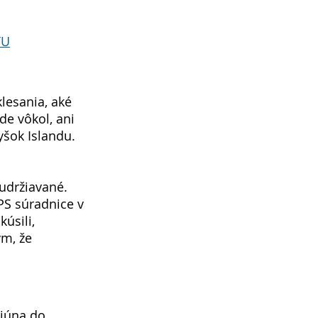
TU
lesania, aké 
de vôkol, ani 
šok Islandu. 
udržiavané. 
PS súradnice v 
úsili, 
ým, že 
 júna do 