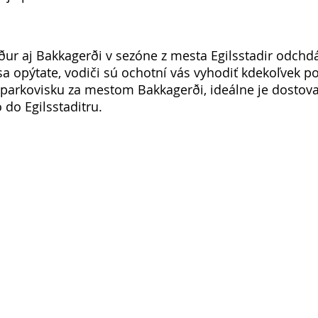
ður aj Bakkagerði v sezóne z mesta Egilsstadir odchd
a opýtate, vodiči sú ochotní vás vyhodiť kdekoľvek po 
parkovisku za mestom Bakkagerði, ideálne je dostova
do Egilsstaditru. 