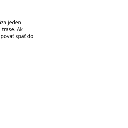
áza jeden 
trase. Ak 
povať späť do 