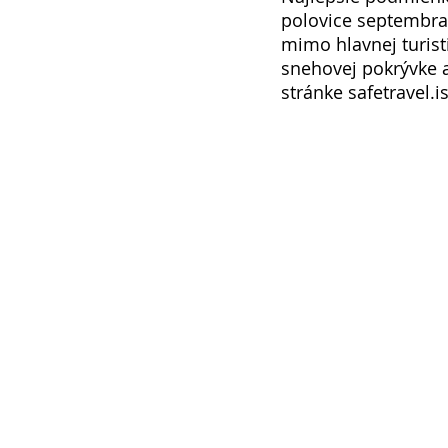
polovice septembra.
mimo hlavnej turis
snehovej pokrývke a
stránke safetravel.is