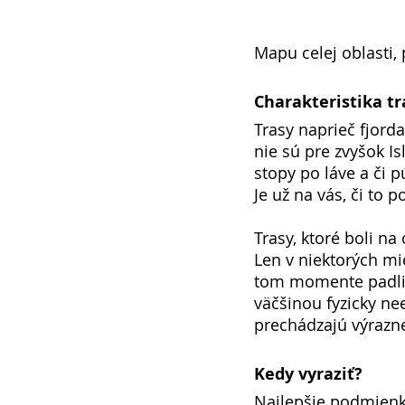
Mapu celej oblasti, 
Charakteristika tr
Trasy naprieč fjorda
nie sú pre zvyšok Is
stopy po láve a či 
Je už na vás, či to 
Trasy, ktoré boli n
Len v niektorých mi
tom momente padli v
väčšinou fyzicky neex
prechádzajú výraz
Kedy vyraziť?
Najlepšie podmienky 