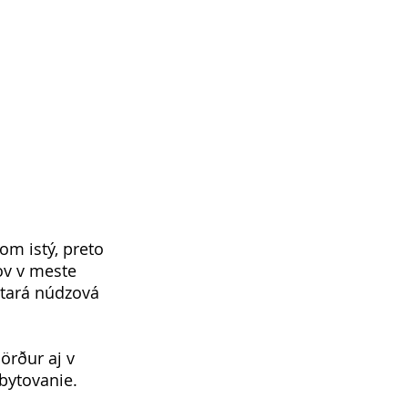
om istý, preto 
ov v meste 
stará núdzová 
örður aj v 
ytovanie. 