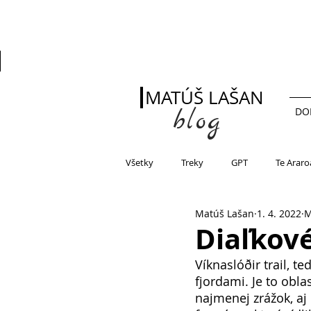
MATÚŠ LAŠAN
blog
DO
Všetky
Treky
GPT
Te Araro
Matúš Lašan
1. 4. 2022
M
Diaľkové
Víknaslóðir trail, t
fjordami. Je to obl
najmenej zrážok, aj 