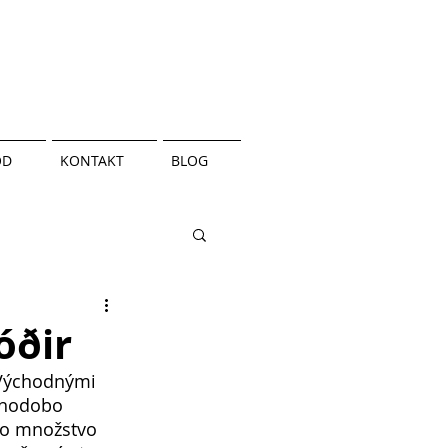
OD
KONTAKT
BLOG
óðir
č Východnými 
lhodobo 
hlo množstvo 