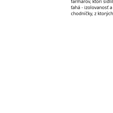
farmárov, ktorí sídl
ťahá - izolovanosť a
chodníčky, z ktorýc