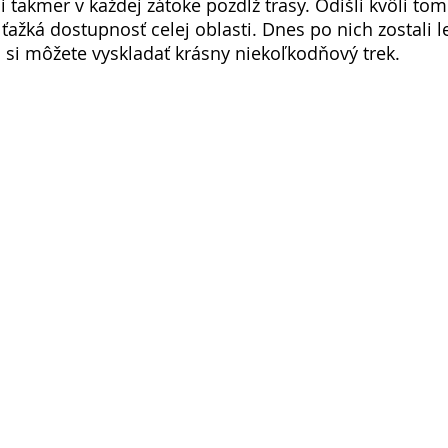
ili takmer v každej zátoke pozdĺž trasy. Odišli kvôli tom
 ťažká dostupnosť celej oblasti. Dnes po nich zostali l
h si môžete vyskladať krásny niekoľkodňový trek.