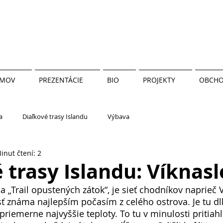
MOV
PREZENTÁCIE
BIO
PROJEKTY
OBCH
a
Diaľkové trasy Islandu
Výbava
inut čtení: 2
 trasy Islandu: Víknasl
eda „Trail opustených zátok“, je sieť chodníkov naprie
asť známa najlepším počasím z celého ostrova. Je tu d
priemerne najvyššie teploty. To tu v minulosti pritia